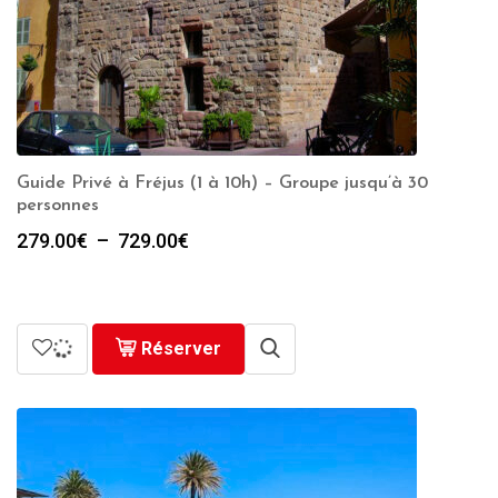
Guide Privé à Fréjus (1 à 10h) – Groupe jusqu’à 30
personnes
Plage
279.00
€
–
729.00
€
de
prix :
279.00€
à
Réserver
729.00€