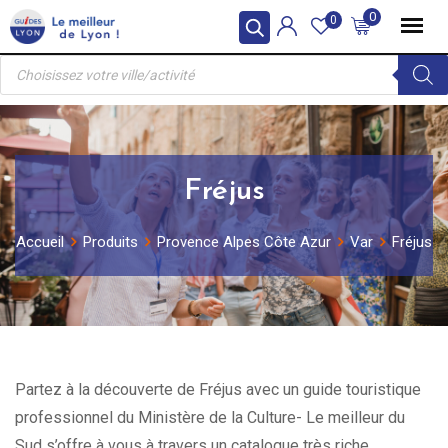
Skip
0
0
to
Recherche
content
de
produits
Fréjus
Accueil
Produits
Provence Alpes Côte Azur
Var
Fréjus
Partez à la découverte de Fréjus avec un guide touristique
professionnel du Ministère de la Culture- Le meilleur du
Sud s’offre à vous à travers un catalogue très riche