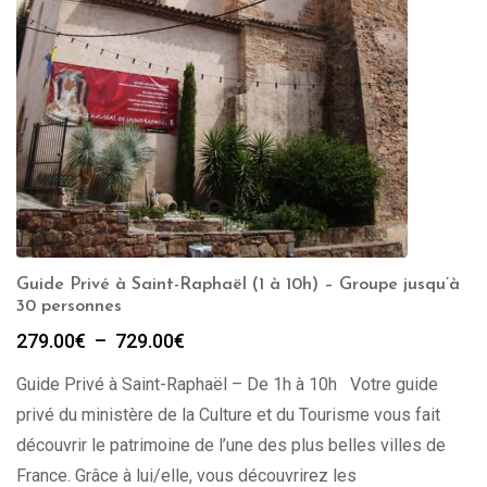
Guide Privé à Saint-Raphaël (1 à 10h) – Groupe jusqu’à
30 personnes
Plage
279.00
€
–
729.00
€
de
Guide Privé à Saint-Raphaël – De 1h à 10h Votre guide
prix :
279.00€
privé du ministère de la Culture et du Tourisme vous fait
à
découvrir le patrimoine de l’une des plus belles villes de
729.00€
France. Grâce à lui/elle, vous découvrirez les