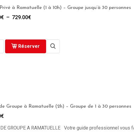
Privé à Ramatuelle (1 à 10h) – Groupe jusqu’à 30 personnes
Plage
0
€
–
729.00
€
de
prix :
279.00€
à
Réserver
729.00€
 de Groupe à Ramatuelle (2h) – Groupe de 1 à 30 personnes
0
€
 DE GROUPE A RAMATUELLE Votre guide professionnel vous fait d