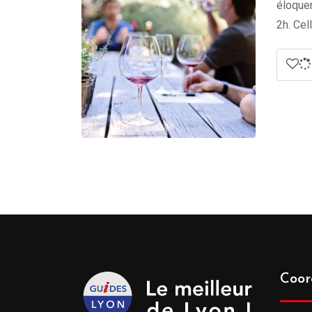
éloquen
2h. Cel
Coor