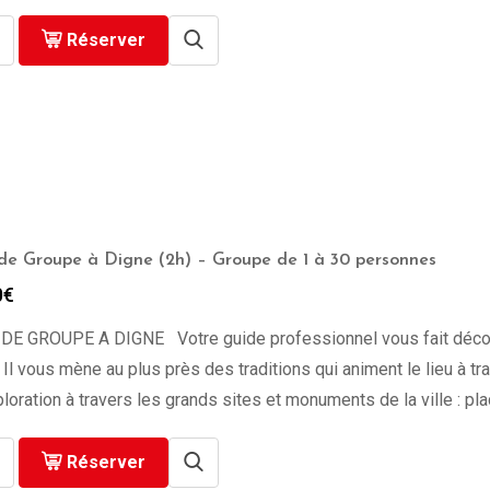
279.00€
à
Réserver
729.00€
 de Groupe à Digne (2h) – Groupe de 1 à 30 personnes
0
€
 DE GROUPE A DIGNE Votre guide professionnel vous fait découvr
 Il vous mène au plus près des traditions qui animent le lieu à 
loration à travers les grands sites et monuments de la ville : pl
Réserver