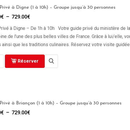
Privé à Digne (1 à 10h) – Groupe jusqu’à 30 personnes
Plage
0
€
–
729.00
€
de
rivé à Digne – De 1h à 10h Votre guide privé du ministère de la 
prix :
279.00€
ine de l’une des plus belles villes de France. Grâce à lui/elle, v
à
 ainsi que les traditions culinaires. Réservez votre visite guidé
729.00€
Réserver
Privé à Briançon (1 à 10h) – Groupe jusqu’à 30 personnes
Plage
0
€
–
729.00
€
de
prix :