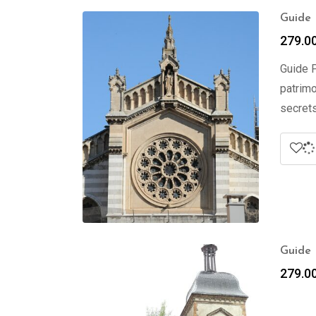
Guide 
279.0
Guide P
patrimo
secrets
Guide 
279.0