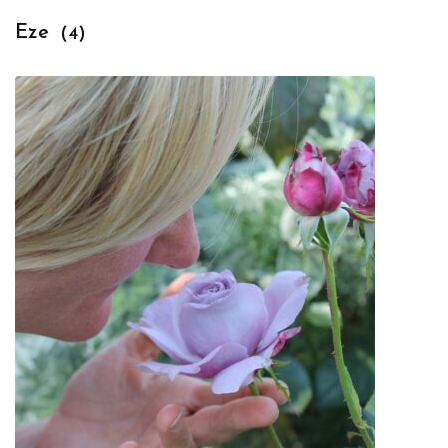
Eze
(4)