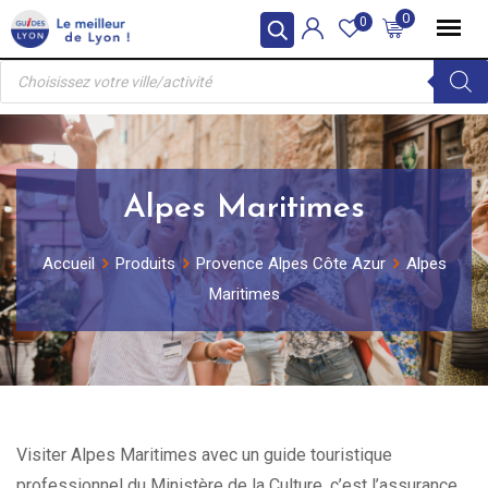
Skip
0
0
to
Recherche
content
de
produits
Alpes Maritimes
Accueil
Produits
Provence Alpes Côte Azur
Alpes
Maritimes
Visiter Alpes Maritimes avec un guide touristique
professionnel du Ministère de la Culture, c’est l’assurance