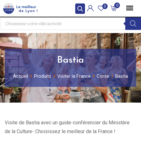
Skip
0
0
to
Recherche
content
de
produits
Bastia
Accueil
Produits
Visiter la France
Corse
Bastia
Visite de Bastia avec un guide-conférencier du Ministère
de la Culture- Choisissez le meilleur de la France !