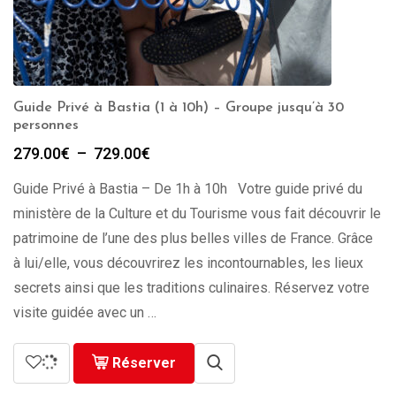
Guide Privé à Bastia (1 à 10h) – Groupe jusqu’à 30
personnes
Plage
279.00
€
–
729.00
€
de
Guide Privé à Bastia – De 1h à 10h Votre guide privé du
prix :
279.00€
ministère de la Culture et du Tourisme vous fait découvrir le
à
patrimoine de l’une des plus belles villes de France. Grâce
729.00€
à lui/elle, vous découvrirez les incontournables, les lieux
secrets ainsi que les traditions culinaires. Réservez votre
visite guidée avec un …
Réserver