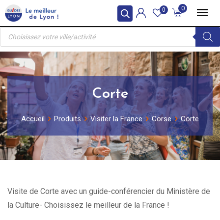
Skip
0
0
to
Recherche
content
de
produits
Corte
Accueil
Produits
Visiter la France
Corse
Corte
Visite de Corte avec un guide-conférencier du Ministère de
la Culture- Choisissez le meilleur de la France !