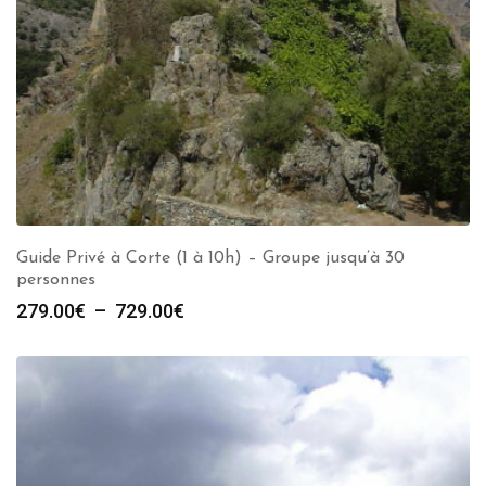
Guide Privé à Corte (1 à 10h) – Groupe jusqu’à 30
personnes
Plage
279.00
€
–
729.00
€
de
prix :
279.00€
à
729.00€