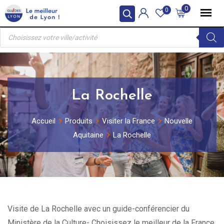
Skip
0
0
to
Recherche
content
de
produits
La Rochelle
Accueil
Produits
Visiter la France
Nouvelle
Aquitaine
La Rochelle
Visite de La Rochelle avec un guide-conférencier du
Ministère de la Culture- Choisissez le meilleur de la France