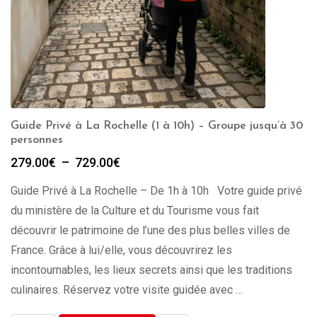
Guide Privé à La Rochelle (1 à 10h) – Groupe jusqu’à 30
personnes
Plage
279.00
€
–
729.00
€
de
Guide Privé à La Rochelle – De 1h à 10h Votre guide privé
prix :
279.00€
du ministère de la Culture et du Tourisme vous fait
à
découvrir le patrimoine de l’une des plus belles villes de
729.00€
France. Grâce à lui/elle, vous découvrirez les
incontournables, les lieux secrets ainsi que les traditions
culinaires. Réservez votre visite guidée avec …