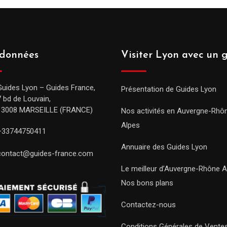
données
Visiter Lyon avec un 
Guides Lyon – Guides France,
Présentation de Guides Lyon
7 bd de Louvain,
13008 MARSEILLE (FRANCE)
Nos activités en Auvergne-Rhô
Alpes
+33744750411
Annuaire des Guides Lyon
contact@guides-france.com
Le meilleur d’Auvergne-Rhône A
Nos bons plans
Contactez-nous
Conditions Générales de Vente