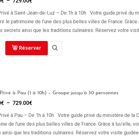
Plage
0
€
–
729.00
€
de
rivé à Saint-Jean-de-Luz – De 1h à 10h Votre guide privé du min
prix :
279.00€
ir le patrimoine de l’une des plus belles villes de France. Grâce 
à
ux secrets ainsi que les traditions culinaires. Réservez votre vis
729.00€
Réserver
Privé à Pau (1 à 10h) – Groupe jusqu’à 30 personnes
Plage
0
€
–
729.00
€
de
rivé à Pau – De 1h à 10h Votre guide privé du ministère de la Cu
prix :
279.00€
ine de l’une des plus belles villes de France. Grâce à lui/elle, v
à
 ainsi que les traditions culinaires. Réservez votre visite guidé
729.00€