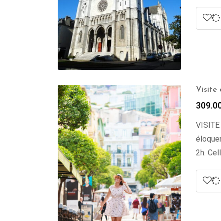
Visite
309.0
VISITE
éloquen
2h. Cel