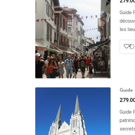
279.0
Guide P
découvr
les lie
Guide 
279.0
Guide P
patrimo
secrets