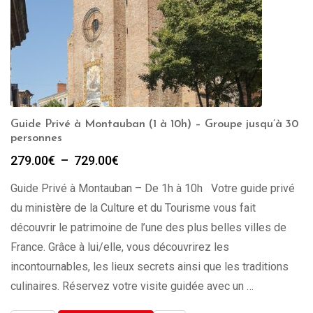
Guide Privé à Montauban (1 à 10h) – Groupe jusqu’à 30
personnes
Plage
279.00
€
–
729.00
€
de
Guide Privé à Montauban – De 1h à 10h Votre guide privé
prix :
279.00€
du ministère de la Culture et du Tourisme vous fait
à
découvrir le patrimoine de l’une des plus belles villes de
729.00€
France. Grâce à lui/elle, vous découvrirez les
incontournables, les lieux secrets ainsi que les traditions
culinaires. Réservez votre visite guidée avec un …