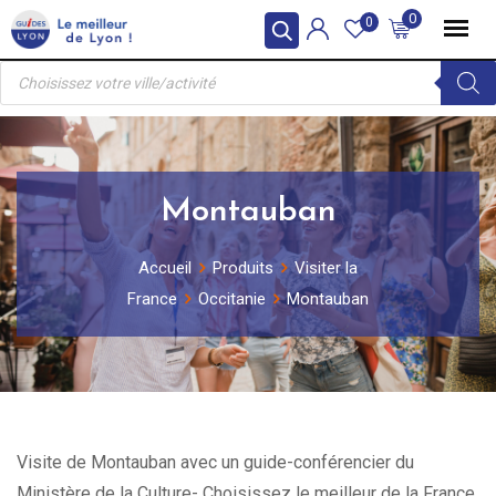
Skip
0
0
to
Recherche
content
de
produits
Montauban
Accueil
Produits
Visiter la
France
Occitanie
Montauban
Visite de Montauban avec un guide-conférencier du
Ministère de la Culture- Choisissez le meilleur de la France