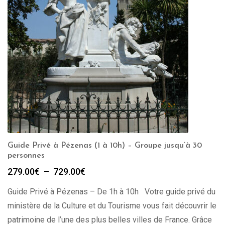
Guide Privé à Pézenas (1 à 10h) – Groupe jusqu’à 30
personnes
Plage
279.00
€
–
729.00
€
de
Guide Privé à Pézenas – De 1h à 10h Votre guide privé du
prix :
279.00€
ministère de la Culture et du Tourisme vous fait découvrir le
à
patrimoine de l’une des plus belles villes de France. Grâce