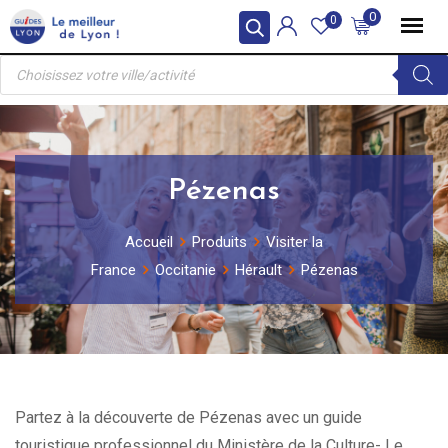
Skip
0
0
to
Recherche
content
de
produits
Pézenas
Accueil
Produits
Visiter la
France
Occitanie
Hérault
Pézenas
Partez à la découverte de Pézenas avec un guide
touristique professionnel du Ministère de la Culture- Le