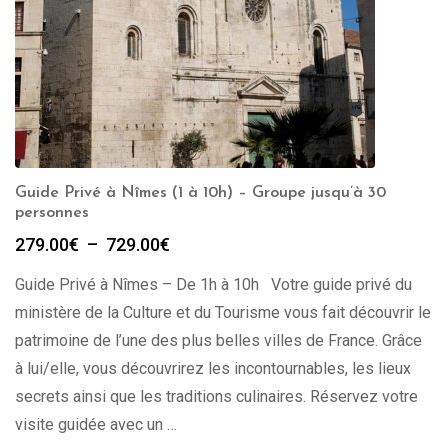
Guide Privé à Nîmes (1 à 10h) – Groupe jusqu’à 30
personnes
Plage
279.00
€
–
729.00
€
de
Guide Privé à Nîmes – De 1h à 10h Votre guide privé du
prix :
279.00€
ministère de la Culture et du Tourisme vous fait découvrir le
à
patrimoine de l’une des plus belles villes de France. Grâce
729.00€
à lui/elle, vous découvrirez les incontournables, les lieux
secrets ainsi que les traditions culinaires. Réservez votre
visite guidée avec un …