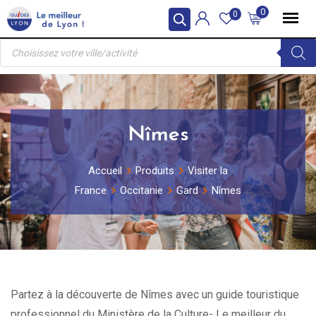
Skip
0
0
to
Recherche
content
de
produits
Nîmes
Accueil
Produits
Visiter la
France
Occitanie
Gard
Nîmes
Partez à la découverte de Nîmes avec un guide touristique
professionnel du Ministère de la Culture- Le meilleur du