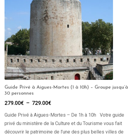
Guide Privé à Aigues-Mortes (1 à 10h) – Groupe jusqu’à
30 personnes
Plage
279.00
€
–
729.00
€
de
Guide Privé à Aigues-Mortes – De 1h à 10h Votre guide
prix :
279.00€
privé du ministère de la Culture et du Tourisme vous fait
à
découvrir le patrimoine de l’une des plus belles villes de