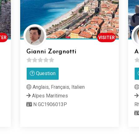
TER
VISITER
Gianni Zorgnotti
A
0
0
Question
sur
su
5
5
Anglais, Français, Italien
Alpes Maritimes
N GC1906013P
R