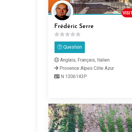
VISI
Frédéric Serre
0
Question
sur
5
Anglais, Français, Italien
Provence Alpes Côte Azur
N 1306143P