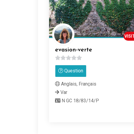
VISI
evasion-verte
0
Question
sur
5
Anglais, Français
Var
N GC 18/83/14/P