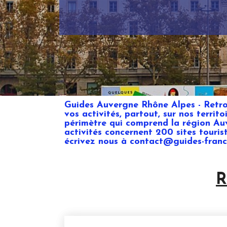
Guides Auvergne Rhône Alpes - Retrouv
vos activités, partout, sur nos territ
périmètre qui comprend la région Au
activités concernent 200 sites touri
écrivez nous à contact@guides-fran
R