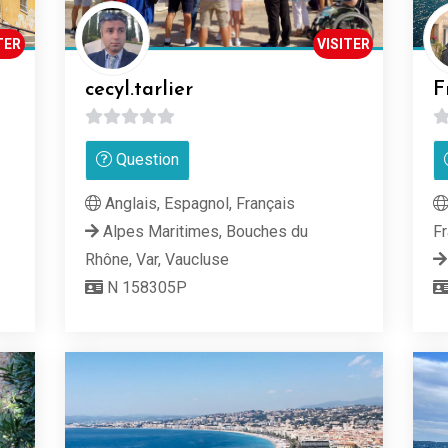
TER
VISITER
cecyl.tarlier
F
0
0
Question
sur
su
5
5
Anglais, Espagnol, Français
Alpes Maritimes, Bouches du
Fr
Rhône, Var, Vaucluse
N 158305P