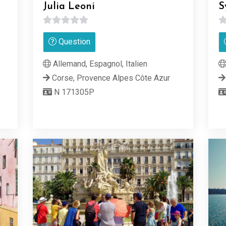
Julia Leoni
S
0
0
Question
sur
su
5
5
Allemand, Espagnol, Italien
Corse, Provence Alpes Côte Azur
N 171305P