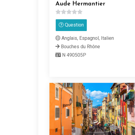
Aude Hermantier
0
Question
sur
5
Anglais, Espagnol, Italien
Bouches du Rhône
N 490505P