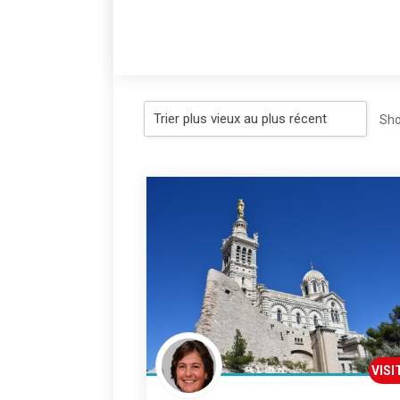
Sho
VISI