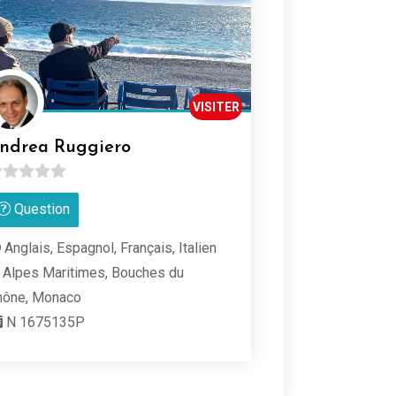
VISITER
ndrea Ruggiero
Question
r
Anglais, Espagnol, Français, Italien
Alpes Maritimes, Bouches du
hône, Monaco
N 1675135P