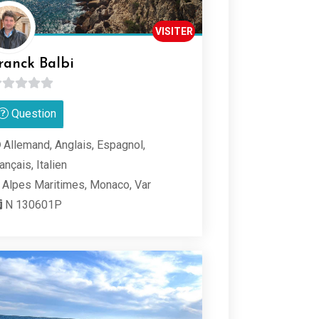
VISITER
ranck Balbi
Question
r
Allemand, Anglais, Espagnol,
ançais, Italien
Alpes Maritimes, Monaco, Var
N 130601P