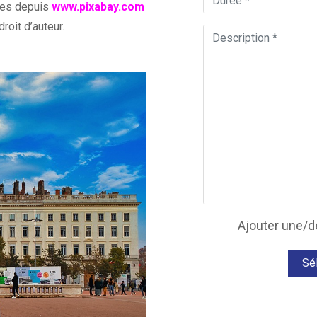
gées depuis
www.pixabay.com
roit d’auteur.
Ajouter une/de