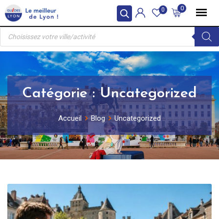
Skip
0
0
to
Recherche
content
de
produits
Catégorie :
Uncategorized
Accueil
Blog
Uncategorized