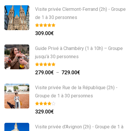
Visite privée Clermont-Ferrand (2h) - Groupe
de 1 à 30 personnes
309.00
€
Guide Privé à Chambéry (1 à 10h) – Groupe
jusqu’à 30 personnes
Plage
279.00
€
729.00
€
–
de
prix :
Visite privée Rue de la République (2h) -
279.00€
Groupe de 1 à 30 personnes
à
729.00€
329.00
€
Visite privée d'Avignon (2h) - Groupe de 1 à