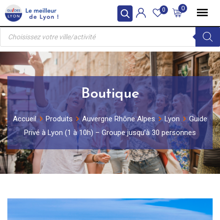
Skip
0
0
to
Recherche
content
de
produits
Boutique
Accueil
Produits
Auvergne Rhône Alpes
Lyon
Guide
Privé à Lyon (1 à 10h) – Groupe jusqu’à 30 personnes