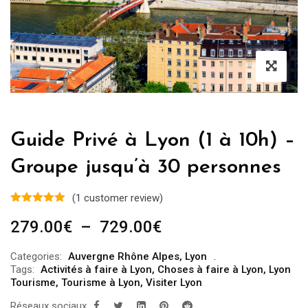
Guide Privé à Lyon (1 à 10h) –
Groupe jusqu’à 30 personnes
(
1
customer review)
Plage
279.00
€
–
729.00
€
de
Categories:
Auvergne Rhône Alpes
,
Lyon
prix :
Tags:
Activités à faire à Lyon
,
Choses à faire à Lyon
,
Lyon
279.00€
Tourisme
,
Tourisme à Lyon
,
Visiter Lyon
à
Réseaux sociaux