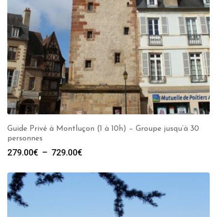
Guide Privé à Montluçon (1 à 10h) – Groupe jusqu’à 30
personnes
Plage
279.00
€
–
729.00
€
de
prix :
279.00€
à
729.00€