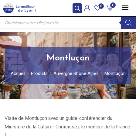
Skip
0
0
to
Recherche
content
de
produits
Montluçon
Accueil
Produits
Auvergne Rhône Alpes
Montluçon
Visite de Montluçon avec un guide-conférencier du
Ministère de la Culture- Choisissez le meilleur de la France
!