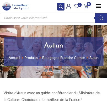
Skip
0
0
to
Recherche
content
de
produits
Autun
Accueil
Produits
Bourgogne Franche Comté
Autun
Visite d’Autun avec un guide-conférencier du Ministère de
la Culture- Choisissez le meilleur de la France !