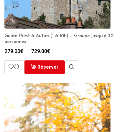
Guide Privé à Autun (1 à 10h) – Groupe jusqu’à 30
personnes
Plage
279.00
€
–
729.00
€
de
prix :
Réserver
279.00€
à
729.00€