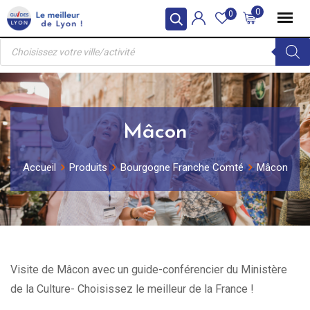
Skip
0
0
to
Recherche
content
de
produits
Mâcon
Accueil
Produits
Bourgogne Franche Comté
Mâcon
Visite de Mâcon avec un guide-conférencier du Ministère
de la Culture- Choisissez le meilleur de la France !