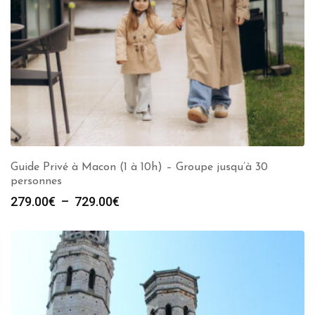
Guide Privé à Macon (1 à 10h) – Groupe jusqu’à 30
personnes
Plage
279.00
€
–
729.00
€
de
prix :
279.00€
à
729.00€