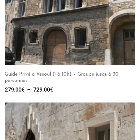
Guide Privé à Vesoul (1 à 10h) – Groupe jusqu’à 30
personnes
Plage
279.00
€
–
729.00
€
de
prix :
279.00€
à
729.00€