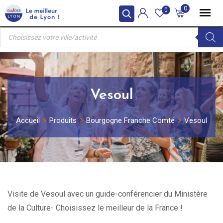
Skip
0
0
to
Recherche
content
de
produits
Vesoul
Accueil
Produits
Bourgogne Franche Comté
Vesoul
Visite de Vesoul avec un guide-conférencier du Ministère
de la Culture- Choisissez le meilleur de la France !