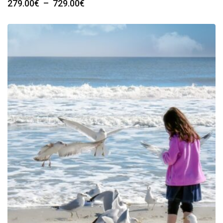
Plage
279.00
€
–
729.00
€
de
prix :
279.00€
à
729.00€