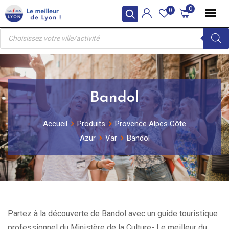
Skip
0
0
to
Recherche
content
de
produits
Bandol
Accueil
Produits
Provence Alpes Côte
Azur
Var
Bandol
Partez à la découverte de Bandol avec un guide touristique
professionnel du Ministère de la Culture- Le meilleur du