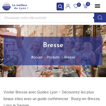
Skip
0
0
to
Recherche
content
de
produits
Bresse
Accueil
Produits
Bresse
Visiter Bresse avec Guides Lyon – Découvrez les plus
beaux sites avec un guide conférencier : Bourg-en-Bresse,
Lons le Saunier.