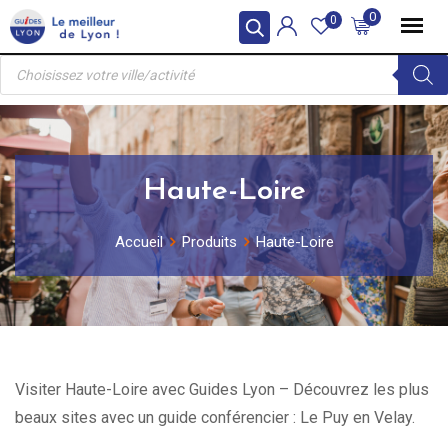
Skip
0
0
to
Recherche
content
de
produits
Haute-Loire
Accueil
Produits
Haute-Loire
Visiter Haute-Loire avec Guides Lyon – Découvrez les plus
beaux sites avec un guide conférencier : Le Puy en Velay.