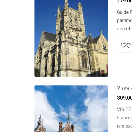
279.0
Guide P
patrimo
secrets
Visite
309.0
VISITE
France.
une exp