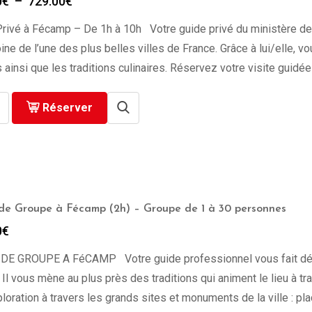
Plage
0
€
–
729.00
€
de
rivé à Fécamp – De 1h à 10h Votre guide privé du ministère de l
prix :
279.00€
ine de l’une des plus belles villes de France. Grâce à lui/elle, v
à
 ainsi que les traditions culinaires. Réservez votre visite guidé
729.00€
Réserver
 de Groupe à Fécamp (2h) – Groupe de 1 à 30 personnes
0
€
 DE GROUPE A FéCAMP Votre guide professionnel vous fait décou
 Il vous mène au plus près des traditions qui animent le lieu à 
loration à travers les grands sites et monuments de la ville : pl