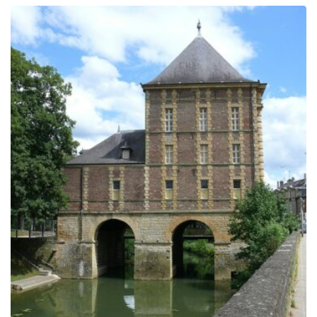
prix :
279.00€
à
729.00€