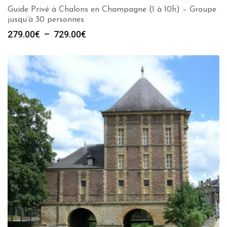
Guide Privé à Chalons en Champagne (1 à 10h) – Groupe
jusqu’à 30 personnes
Plage
279.00
€
–
729.00
€
de
prix :
279.00€
à
729.00€