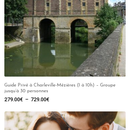
Guide Privé à Charleville-Mézières (1 à 10h) – Groupe
jusqu’à 30 personnes
Plage
279.00
€
–
729.00
€
de
prix :
279.00€
à