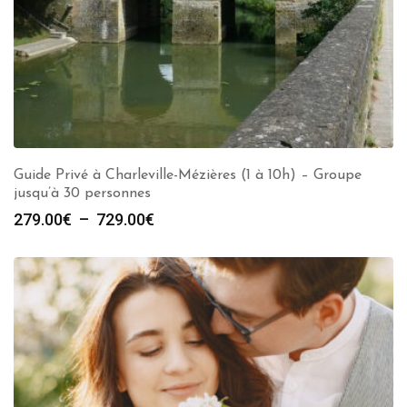
Guide Privé à Charleville-Mézières (1 à 10h) – Groupe
jusqu’à 30 personnes
Plage
279.00
€
–
729.00
€
de
prix :
279.00€
à
729.00€