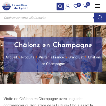
Skip
0
0
to
Recherche
content
de
produits
Châlons en Champagne
Accueil
Produits
Visiter la France
Grand Est
Châlons
en Champagne
Visite de Châlons en Champagne avec un guide-
conférencier du Ministère de la Culture- Choisissez le