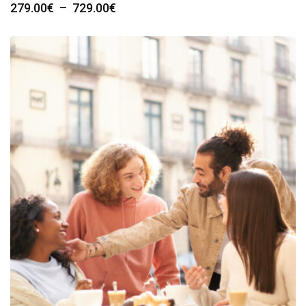
Plage
279.00
€
–
729.00
€
de
prix :
279.00€
à
729.00€