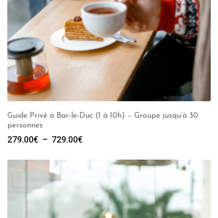
Guide Privé à Bar-le-Duc (1 à 10h) – Groupe jusqu’à 30
personnes
Plage
279.00
€
–
729.00
€
de
prix :
279.00€
à
729.00€