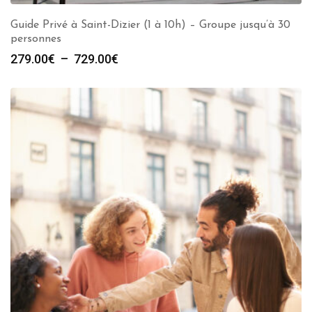
Guide Privé à Saint-Dizier (1 à 10h) – Groupe jusqu’à 30
personnes
Plage
279.00
€
–
729.00
€
de
prix :
279.00€
à
729.00€