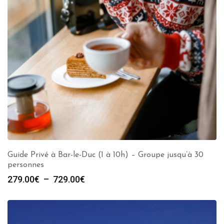
Guide Privé à Bar-le-Duc (1 à 10h) – Groupe jusqu’à 30
personnes
Plage
279.00
€
–
729.00
€
de
prix :
279.00€