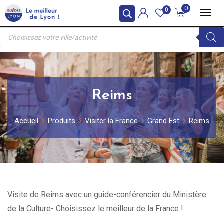
Skip
0
0
to
Recherche
content
de
produits
Reims
Accueil
Produits
Visiter la France
Grand Est
Reims
Visite de Reims avec un guide-conférencier du Ministère
de la Culture- Choisissez le meilleur de la France !