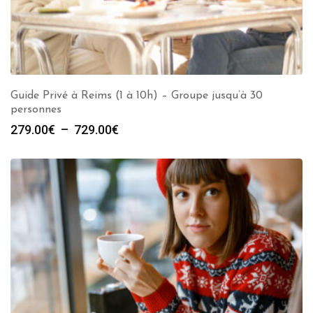
Guide Privé à Reims (1 à 10h) – Groupe jusqu’à 30
personnes
Plage
279.00
€
–
729.00
€
de
prix :
279.00€
à
729.00€