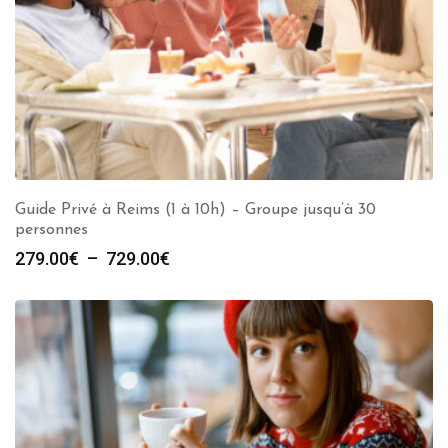
Guide Privé à Reims (1 à 10h) – Groupe jusqu’à 30
personnes
Plage
279.00
€
–
729.00
€
de
prix :
279.00€
à
729.00€