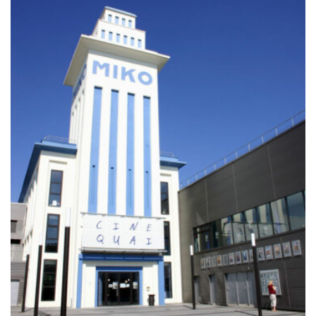
à
729.00€