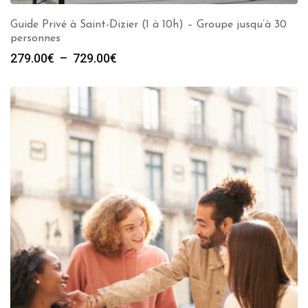
Guide Privé à Saint-Dizier (1 à 10h) – Groupe jusqu’à 30
personnes
Plage
279.00
€
–
729.00
€
de
prix :
279.00€
à
729.00€