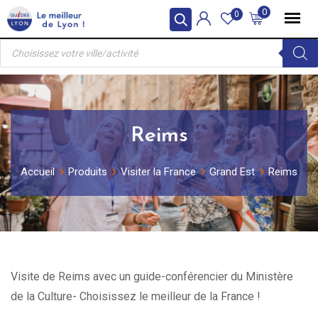
Skip
0
0
to
Recherche
content
de
produits
Reims
Accueil
Produits
Visiter la France
Grand Est
Reims
Visite de Reims avec un guide-conférencier du Ministère
de la Culture- Choisissez le meilleur de la France !