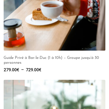
Guide Privé à Bar-le-Duc (1 à 10h) – Groupe jusqu’à 30
personnes
Plage
279.00
€
–
729.00
€
de
prix :
279.00€
à
729.00€