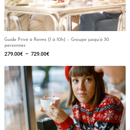
Guide Privé à Reims (1 à 10h) – Groupe jusqu’à 30
personnes
Plage
279.00
€
–
729.00
€
de
prix :
279.00€
à
729.00€