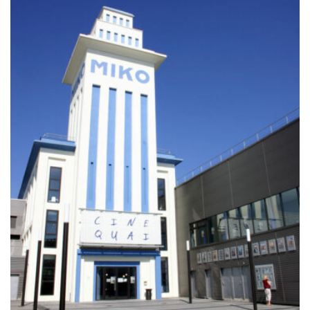
à
729.00€