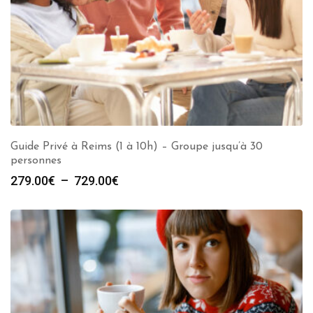
Guide Privé à Reims (1 à 10h) – Groupe jusqu’à 30
personnes
Plage
279.00
€
–
729.00
€
de
prix :
279.00€
à
729.00€