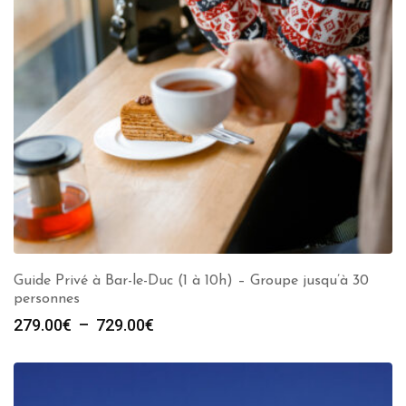
Guide Privé à Bar-le-Duc (1 à 10h) – Groupe jusqu’à 30
personnes
Plage
279.00
€
–
729.00
€
de
prix :
279.00€