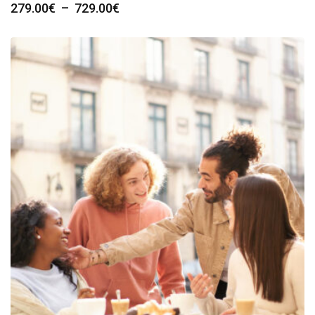
Plage
279.00
€
–
729.00
€
de
prix :
279.00€
à
729.00€