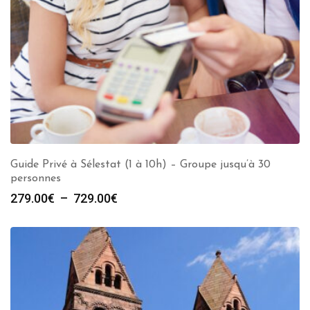
Guide Privé à Sélestat (1 à 10h) – Groupe jusqu’à 30
personnes
Plage
279.00
€
–
729.00
€
de
prix :
279.00€
à
729.00€