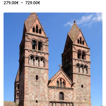
Plage
279.00
€
–
729.00
€
de
prix :
279.00€
à
729.00€