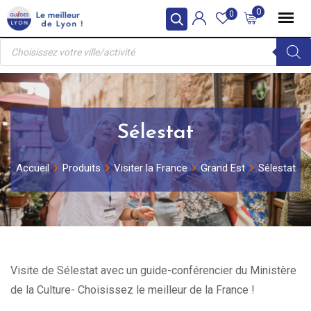
Skip
0
0
to
Recherche
content
de
produits
Sélestat
Accueil
Produits
Visiter la France
Grand Est
Sélestat
Visite de Sélestat avec un guide-conférencier du Ministère
de la Culture- Choisissez le meilleur de la France !