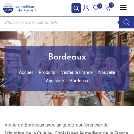
Skip
0
0
to
Recherche
content
de
produits
Bordeaux
Accueil
Produits
Visiter la France
Nouvelle
Aquitaine
Bordeaux
Visite de Bordeaux avec un guide-conférencier du
Ministère de la Culture- Choisissez le meilleur de la France