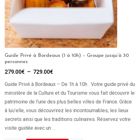
Guide Privé à Bordeaux (1 à 10h) – Groupe jusqu’à 30
personnes
Plage
279.00
€
–
729.00
€
de
Guide Privé à Bordeaux – De 1h à 10h Votre guide privé du
prix :
279.00€
ministère de la Culture et du Tourisme vous fait découvrir le
à
patrimoine de l’une des plus belles villes de France. Grâce
729.00€
à lui/elle, vous découvrirez les incontournables, les lieux
secrets ainsi que les traditions culinaires. Réservez votre
visite guidée avec un …