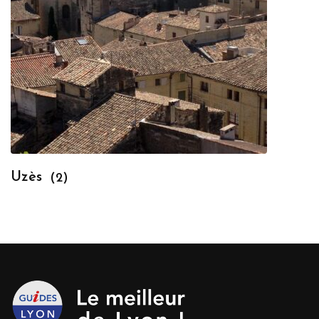
Uzès
(2)