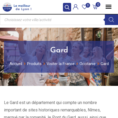
Skip
0
0
to
Recherche
content
de
produits
Gard
Accueil
Produits
Visiter la France
Occitanie
Gard
Le Gard est un département qui compte un nombre
important de sites historiques remarquables, Nîmes,
marqué par la romanité, le Pont du Gard, aussi, ainsi que