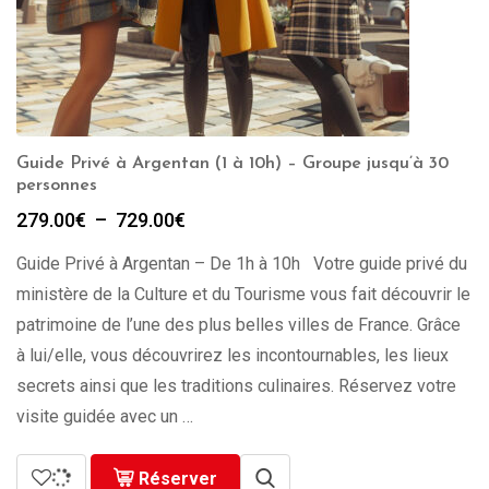
Guide Privé à Argentan (1 à 10h) – Groupe jusqu’à 30
personnes
Plage
279.00
€
–
729.00
€
de
Guide Privé à Argentan – De 1h à 10h Votre guide privé du
prix :
279.00€
ministère de la Culture et du Tourisme vous fait découvrir le
à
patrimoine de l’une des plus belles villes de France. Grâce
729.00€
à lui/elle, vous découvrirez les incontournables, les lieux
secrets ainsi que les traditions culinaires. Réservez votre
visite guidée avec un …
Réserver