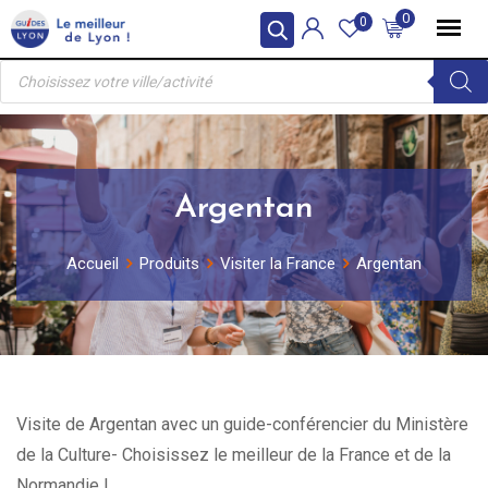
Skip
0
0
to
Recherche
content
de
produits
Argentan
Accueil
Produits
Visiter la France
Argentan
Visite de Argentan avec un guide-conférencier du Ministère
de la Culture- Choisissez le meilleur de la France et de la
Normandie !