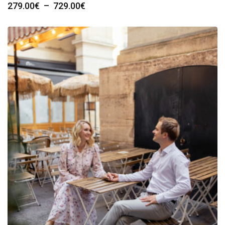
Plage
279.00
€
–
729.00
€
de
prix :
279.00€
à
729.00€