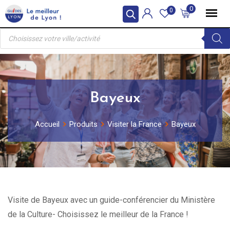
Skip
0
0
to
Recherche
content
de
produits
Bayeux
Accueil
Produits
Visiter la France
Bayeux
Visite de Bayeux avec un guide-conférencier du Ministère
de la Culture- Choisissez le meilleur de la France !