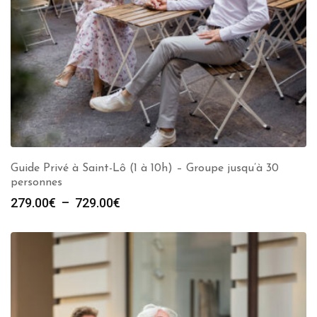
Guide Privé à Saint-Lô (1 à 10h) – Groupe jusqu’à 30
personnes
Plage
279.00
€
–
729.00
€
de
prix :
279.00€
à
729.00€