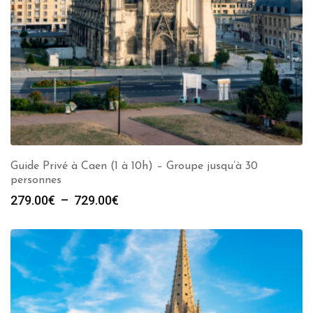
Guide Privé à Caen (1 à 10h) – Groupe jusqu’à 30
personnes
Plage
279.00
€
–
729.00
€
de
prix :
279.00€
à
729.00€