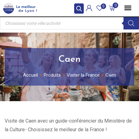
Skip
0
0
to
Recherche
content
de
produits
Caen
Accueil
Produits
Visiter la France
Caen
Visite de Caen avec un guide-conférencier du Ministère de
la Culture- Choisissez le meilleur de la France !