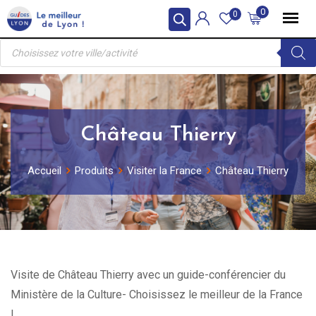
Skip
0
0
to
Recherche
content
de
produits
Château Thierry
Accueil
Produits
Visiter la France
Château Thierry
Visite de Château Thierry avec un guide-conférencier du
Ministère de la Culture- Choisissez le meilleur de la France
!