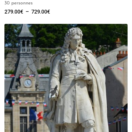
30 personnes
Plage
279.00
€
–
729.00
€
de
prix :
279.00€
à
729.00€