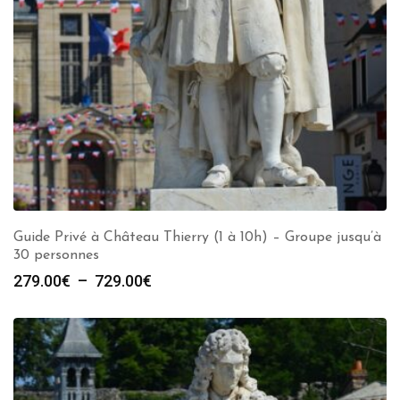
Guide Privé à Château Thierry (1 à 10h) – Groupe jusqu’à
30 personnes
Plage
279.00
€
–
729.00
€
de
prix :
279.00€
à
729.00€