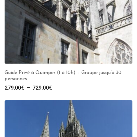
Guide Privé à Quimper (1 à 10h) – Groupe jusqu’à 30
personnes
Plage
279.00
€
–
729.00
€
de
prix :
279.00€
à
729.00€