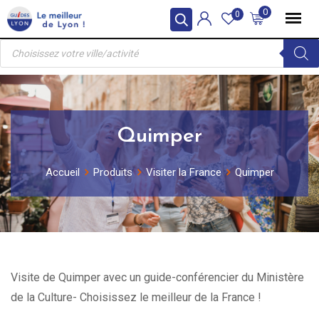
Skip
0
0
to
Recherche
content
de
produits
Quimper
Accueil
Produits
Visiter la France
Quimper
Visite de Quimper avec un guide-conférencier du Ministère
de la Culture- Choisissez le meilleur de la France !