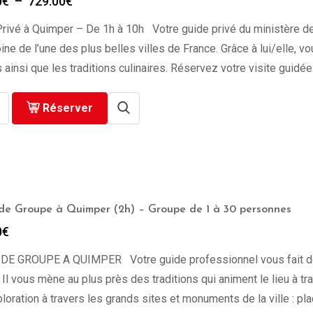
Plage
0
€
–
729.00
€
de
rivé à Quimper – De 1h à 10h Votre guide privé du ministère de 
prix :
279.00€
ine de l’une des plus belles villes de France. Grâce à lui/elle, v
à
 ainsi que les traditions culinaires. Réservez votre visite guidé
729.00€
Réserver
 de Groupe à Quimper (2h) – Groupe de 1 à 30 personnes
0
€
 DE GROUPE A QUIMPER Votre guide professionnel vous fait déco
 Il vous mène au plus près des traditions qui animent le lieu à 
loration à travers les grands sites et monuments de la ville : pl