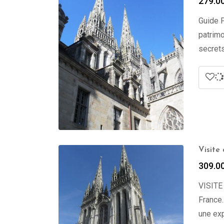
279.0
Guide P
patrimo
secrets
Visite
309.0
VISITE
France.
une exp