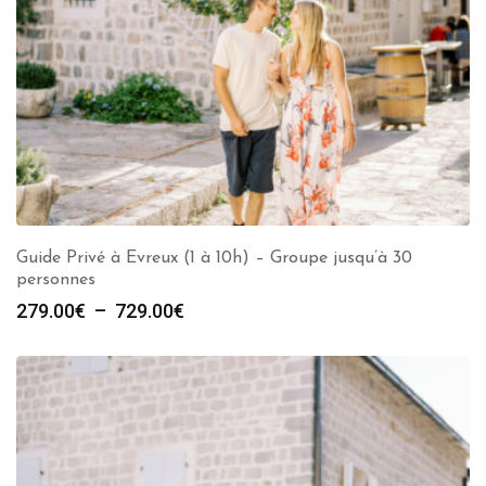
Guide Privé à Evreux (1 à 10h) – Groupe jusqu’à 30
personnes
Plage
279.00
€
–
729.00
€
de
prix :
279.00€
à
729.00€