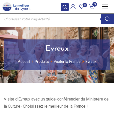
Skip
0
0
to
Recherche
content
de
produits
Evreux
Accueil
Produits
Visiter la France
Evreux
Visite d’Evreux avec un guide-conférencier du Ministère de
la Culture- Choisissez le meilleur de la France !