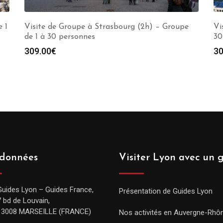
e 1
Visite de Groupe à Strasbourg (2h) – Groupe
Vi
de 1 à 30 personnes
30
309.00
€
30
données
Visiter Lyon avec un 
Guides Lyon – Guides France,
Présentation de Guides Lyon
7 bd de Louvain,
13008 MARSEILLE (FRANCE)
Nos activités en Auvergne-Rhô