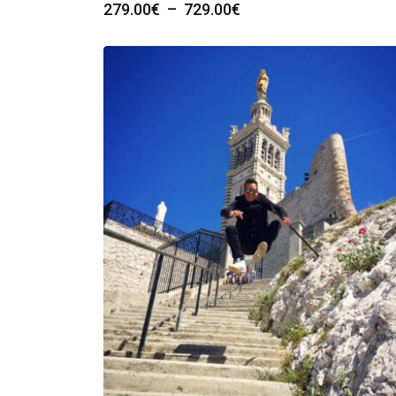
Plage
279.00
€
–
729.00
€
de
prix :
279.00€
à
729.00€