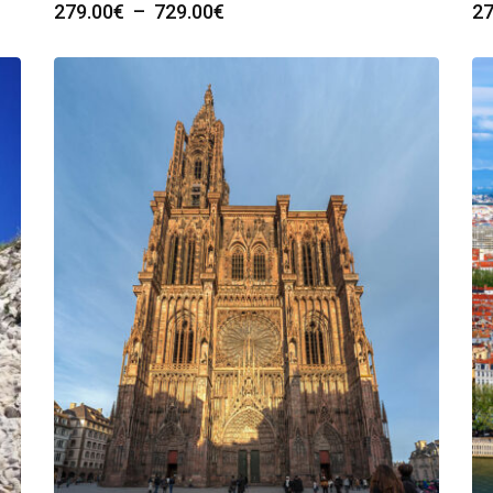
Plage
279.00
€
–
729.00
€
27
de
prix :
279.00€
à
729.00€