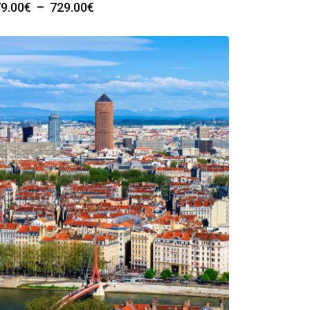
Plage
9.00
€
–
729.00
€
de
prix :
279.00€
à
729.00€