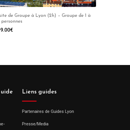
site de Groupe à Lyon (2h) – Groupe de 1 à
 personnes
9.00
€
guide
Liens guides
Partenaires de Guides Lyon
ne-
Presse/Media