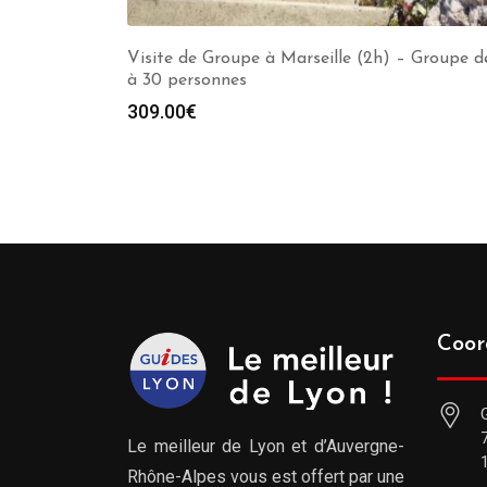
Visite de Groupe à Marseille (2h) – Groupe d
à 30 personnes
309.00
€
Coor
Le meilleur de Lyon et d’Auvergne-
Rhône-Alpes vous est offert par une