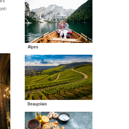
urs
ont-
Alpes
Beaujolais