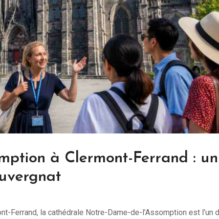
mption à Clermont-Ferrand : un
auvergnat
ont-Ferrand, la cathédrale Notre-Dame-de-l’Assomption est l’un 