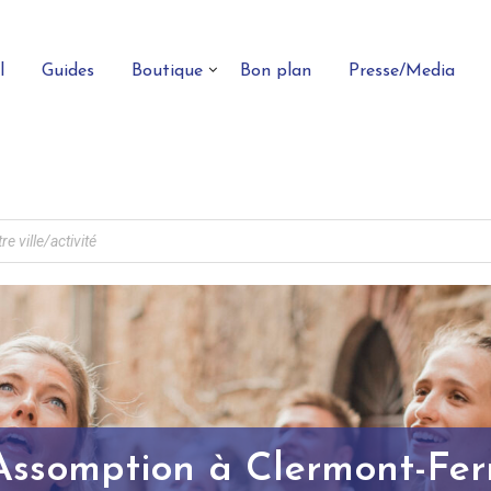
l
Guides
Boutique
Bon plan
Presse/Media
Assomption à Clermont-Ferr