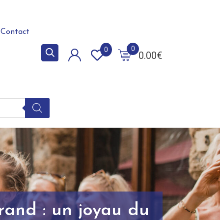
Contact
0
0
0.00
€
and : un joyau du