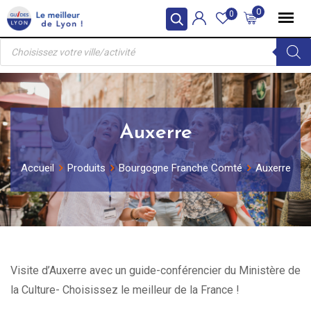
Skip
0
0
to
Recherche
content
de
produits
Auxerre
Accueil
Produits
Bourgogne Franche Comté
Auxerre
Visite d’Auxerre avec un guide-conférencier du Ministère de
la Culture- Choisissez le meilleur de la France !