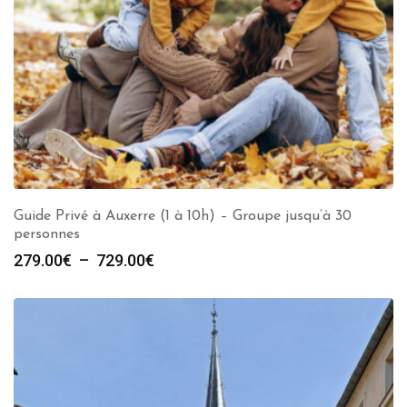
Guide Privé à Auxerre (1 à 10h) – Groupe jusqu’à 30
personnes
Plage
279.00
€
–
729.00
€
de
prix :
279.00€
à
729.00€