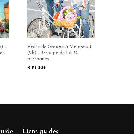
h) –
Visite de Groupe à Meursault
es
(2h) – Groupe de 1 à 30
personnes
e
309.00
€
00€
00€
guide
Liens guides