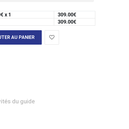
0
€ x 1
309.00
€
309.00
€
TER AU PANIER
vités du guide