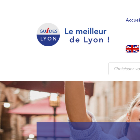
Skip
to
Accuei
content
Recherche
de
produits