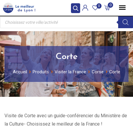
Skip
0
0
to
Recherche
content
de
produits
Corte
Accueil
Produits
Visiter la France
Corse
Corte
Visite de Corte avec un guide-conférencier du Ministère de
la Culture- Choisissez le meilleur de la France !