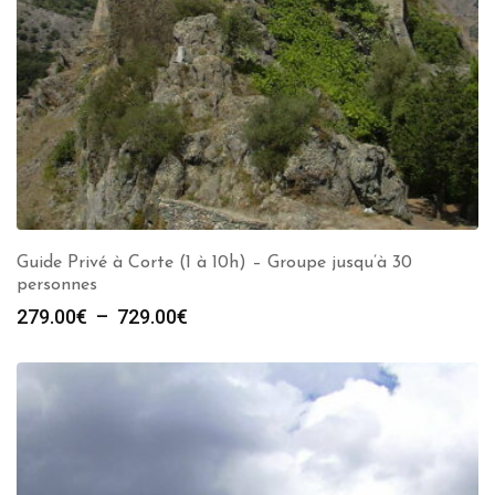
Guide Privé à Corte (1 à 10h) – Groupe jusqu’à 30
personnes
Plage
279.00
€
–
729.00
€
de
prix :
279.00€
à
729.00€