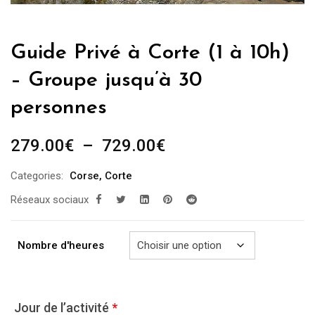
Guide Privé à Corte (1 à 10h)
– Groupe jusqu’à 30
personnes
Plage
279.00
€
–
729.00
€
de
Categories:
Corse
,
Corte
prix :
Réseaux sociaux
279.00€
à
729.00€
Nombre d'heures
Jour de l’activité
*