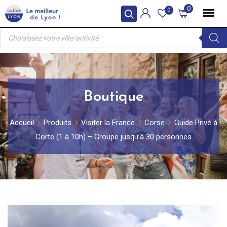
Skip
0
0
to
Recherche
content
de
produits
Boutique
Accueil
Produits
Visiter la France
Corse
Guide Privé à
Corte (1 à 10h) – Groupe jusqu’à 30 personnes