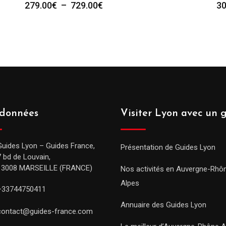
Plage
279.00
€
–
729.00
€
30
de
prix :
279.00€
à
729.00€
données
Visiter Lyon avec un 
Guides Lyon – Guides France,
Présentation de Guides Lyon
7 bd de Louvain,
13008 MARSEILLE (FRANCE)
Nos activités en Auvergne-Rhô
Alpes
+33744750411
Annuaire des Guides Lyon
contact@guides-france.com