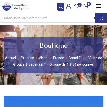
Skip
0
0
to
Recherche
content
de
produits
Boutique
Accueil
Produits
Visiter la France
Grand Est
Visite de
Groupe à Sedan (2h) – Groupe de 1 à 30 personnes