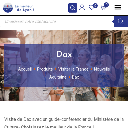
Skip
0
0
to
Recherche
content
de
produits
Dax
Accueil
Produits
Visiter la France
Nouvelle
Aquitaine
Dax
Visite de Dax avec un guide-conférencier du Ministère de la
Culture- Choisissez le meilleur de la France !