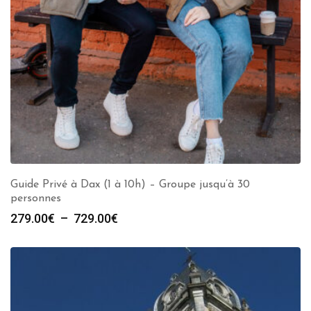
Guide Privé à Dax (1 à 10h) – Groupe jusqu’à 30
personnes
Plage
279.00
€
–
729.00
€
de
prix :
279.00€
à
729.00€