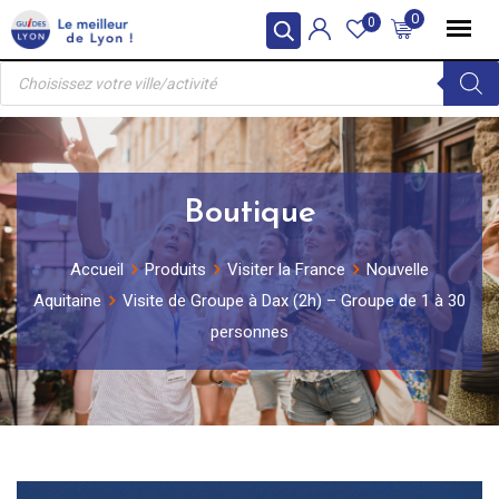
Skip
0
0
to
Recherche
content
de
produits
Boutique
Accueil
Produits
Visiter la France
Nouvelle
Aquitaine
Visite de Groupe à Dax (2h) – Groupe de 1 à 30
personnes