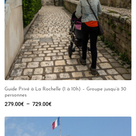
Guide Privé à La Rochelle (1 à 10h) – Groupe jusqu’à 30
personnes
Plage
279.00
€
–
729.00
€
de
prix :
279.00€
à