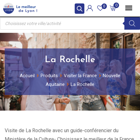
Skip
0
0
to
Recherche
content
de
produits
La Rochelle
Accueil
Produits
Visiter la France
Nouvelle
Aquitaine
La Rochelle
Visite de La Rochelle avec un guide-conférencier du
Ministère de la Culture- Choisissez le meilleur de la France