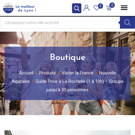
Skip
0
0
to
Recherche
content
de
produits
Boutique
Accueil
Produits
Visiter la France
Nouvelle
Aquitaine
Guide Privé à La Rochelle (1 à 10h) – Groupe
jusqu’à 30 personnes