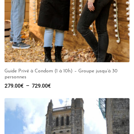
Guide Privé à Condom (1 à 10h) – Groupe jusqu’à 30
personnes
Plage
279.00
€
–
729.00
€
de
prix :
279.00€
à
729.00€