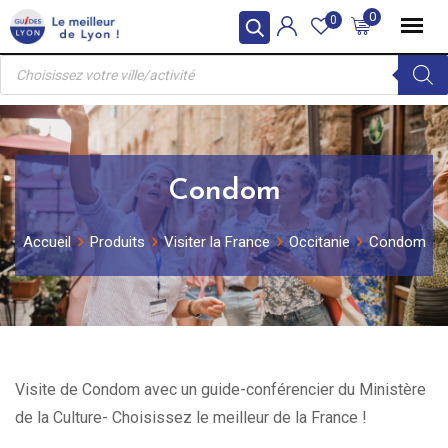
Skip
0
0
to
Recherche
content
de
produits
Condom
Accueil
Produits
Visiter la France
Occitanie
Condom
Visite de Condom avec un guide-conférencier du Ministère
de la Culture- Choisissez le meilleur de la France !