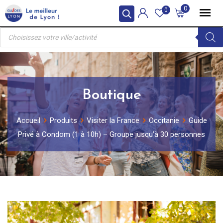
Skip
0
0
to
Recherche
content
de
produits
Boutique
Accueil
Produits
Visiter la France
Occitanie
Guide
Privé à Condom (1 à 10h) – Groupe jusqu’à 30 personnes