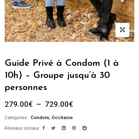
Guide Privé à Condom (1 à
10h) – Groupe jusqu’à 30
personnes
Plage
279.00
€
–
729.00
€
de
Categories:
Condom
,
Occitanie
prix :
Réseaux sociaux
279.00€
à